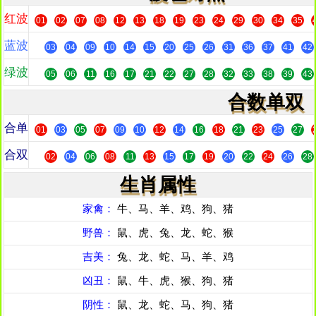
红波
01
02
07
08
12
13
18
19
23
24
29
30
34
35
蓝波
03
04
09
10
14
15
20
25
26
31
36
37
41
42
绿波
05
06
11
16
17
21
22
27
28
32
33
38
39
43
合数单双
合单
01
03
05
07
09
10
12
14
16
18
21
23
25
27
合双
02
04
06
08
11
13
15
17
19
20
22
24
26
28
生肖属性
家禽：
牛、马、羊、鸡、狗、猪
野兽：
鼠、虎、兔、龙、蛇、猴
吉美：
兔、龙、蛇、马、羊、鸡
凶丑：
鼠、牛、虎、猴、狗、猪
阴性：
鼠、龙、蛇、马、狗、猪