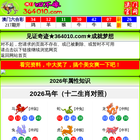
见证奇迹★364010.com★成就梦想
对不起，您请求的页面不存在、或已被删除、或暂时不可用
请点击以下链接继续浏览网页
返回网站首页
看完资料，中大奖了，搞个美女爽一下吧！
2026年属性知识
2026马年（十二生肖对照）
马
[冲鼠]
蛇
[冲兔]
龙
[冲狗]
01
13
25
37
49
02
14
26
38
03
15
27
39
兔
[冲鸡]
虎
[冲猴]
牛
[冲羊]
04
16
28
40
05
17
29
41
06
18
30
42