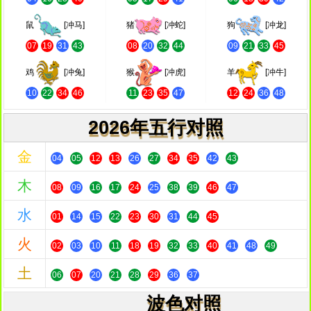
鼠
[冲马]
猪
[冲蛇]
狗
[冲龙]
07
19
31
43
08
20
32
44
09
21
33
45
鸡
[冲兔]
猴
[冲虎]
羊
[冲牛]
10
22
34
46
11
23
35
47
12
24
36
48
2026年五行对照
金
04
05
12
13
26
27
34
35
42
43
木
08
09
16
17
24
25
38
39
46
47
水
01
14
15
22
23
30
31
44
45
火
02
03
10
11
18
19
32
33
40
41
48
49
土
06
07
20
21
28
29
36
37
波色对照